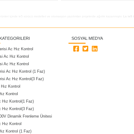
rünleri içinde
ie5 sürücü modelleri
ve otomasyon yazılımları projelerde ağırlık kazanmıştır.
Ls ie5 
KATEGORILERI
SOSYAL MEDYA
risi Ac Hız Kontrol
si Ac Hız Kontrol
si Ac Hız Kontrol
risi Ac Hız Kontrol (1 Faz)
risi Ac Hız Kontrol(3 Faz)
 Hız Kontrol
Hız Kontrol
 Hız Kontrol(1 Faz)
 Hız Kontrol(3 Faz)
00V Dinamik Frenleme Ünitesi
 Hız Kontrol
Hız Kontrol (1 Faz)