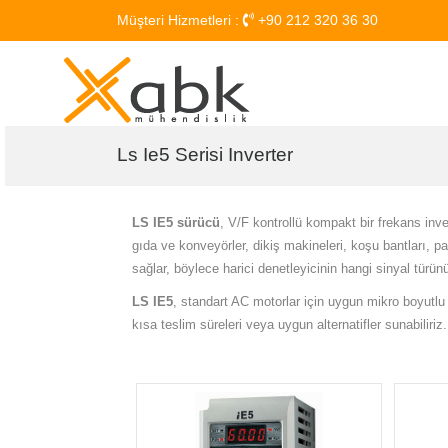
Müşteri Hizmetleri :
+90 212 320 36 30
Ls Ie5 Serisi Inverter
LS IE5 sürücü
, V/F kontrollü kompakt bir frekans inve
gıda ve konveyörler, dikiş makineleri, koşu bantları, pa
sağlar, böylece harici denetleyicinin hangi sinyal türün
LS IE5
, standart AC motorlar için uygun mikro boyutlu 
kısa teslim süreleri veya uygun alternatifler sunabiliriz.