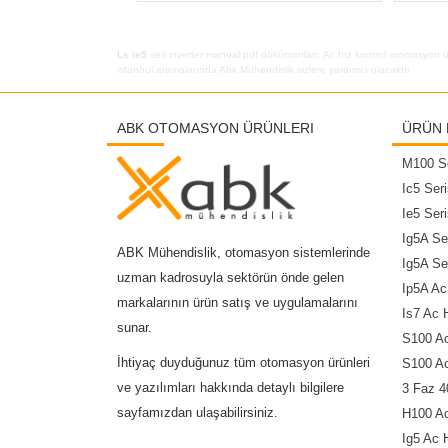
Ls ie5
seri inverter manual pdf dökümanları. Ac hız kontrol otomasyon ü
istanbul aramalarında Abk Mühendislik sizlere yardımcı olacaktır
ABK OTOMASYON ÜRÜNLERI
ÜRÜN 
M100 Se
Ic5 Seri
Ie5 Seri
Ig5A Se
ABK Mühendislik, otomasyon sistemlerinde
Ig5A Se
uzman kadrosuyla sektörün önde gelen
Ip5A Ac
markalarının ürün satış ve uygulamalarını
Is7 Ac 
sunar.
S100 Ac
İhtiyaç duyduğunuz tüm otomasyon ürünleri
S100 Ac
ve yazılımları hakkında detaylı bilgilere
3 Faz 4
sayfamızdan ulaşabilirsiniz.
H100 Ac
Ig5 Ac 