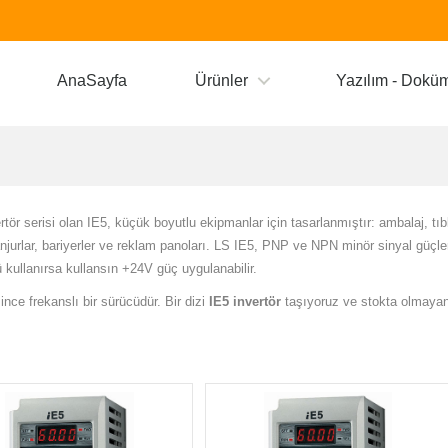
AnaSayfa
Ürünler
Yazılım - Dokü
rtör serisi olan IE5, küçük boyutlu ekipmanlar için tasarlanmıştır: ambalaj, tıb
njurlar, bariyerler ve reklam panoları.
LS IE5
, PNP ve NPN minör sinyal güçler
ü kullanırsa kullansın +24V güç uygulanabilir.
ince frekanslı bir sürücüdür. Bir dizi
IE5 invertör
taşıyoruz ve stokta olmayan