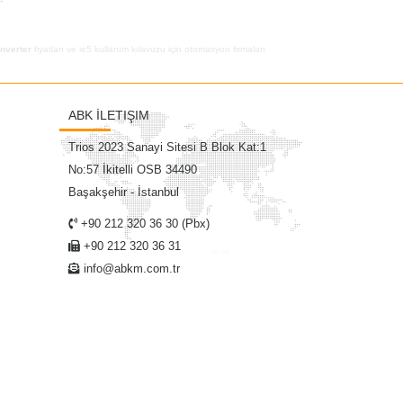
inverter
fiyatları ve ie5 kullanım kılavuzu için otomasyon firmaları
ABK İLETIŞIM
Trios 2023 Sanayi Sitesi B Blok Kat:1
No:57 İkitelli OSB 34490
Başakşehir - İstanbul
+90 212 320 36 30 (Pbx)
+90 212 320 36 31
info@abkm.com.tr