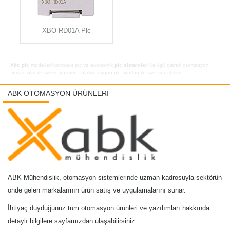
XBO-RD01A Plc
Xbc plc
modelleri kompakt plc ve ekonomik
plc sistemleri
ile ilgili olarak otomasyon
firması olarak sizlere yardımcı olabilir uygun
plc fiyatları
ile size sunabiliriz
ABK OTOMASYON ÜRÜNLERI
ABK Mühendislik, otomasyon sistemlerinde uzman kadrosuyla sektörün
önde gelen markalarının ürün satış ve uygulamalarını sunar.
İhtiyaç duyduğunuz tüm otomasyon ürünleri ve yazılımları hakkında
detaylı bilgilere sayfamızdan ulaşabilirsiniz.