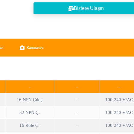
Modbus RTU/ASCII Haberleşme
Bizlere Ulaşın
Kullanıcı Tanımlı Protokol
Ethernet Haberleşme modülü
Profibus-DP, DeviceNet Adaptör Modülü (Genişleyebili
Akıllı G/Ç)
ar
Kampanya
Ücretsiz Pogramlama Yazılımı
-
-
-
16 NPN Çıkış
-
100-240 V/AC
32 NPN Ç.
-
100-240 V/AC
16 Röle Ç.
-
100-240 V/AC