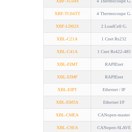
XBF-TC04S
4 Thermocoupe G.
XBF-TC04TT
4 Thermocoupe G.
XBF-LD02S
2 LoadCell G.
XBL-C21A
1 Cnet Rs232
XBL-C41A
1 Cnet Rs422-485
XBL-EIMT
RAPIEnet
XBL-EIMF
RAPIEnet
XBL-EIPT
Ethernet / IP
XBL-EMTA
Ethernet I/F
XBL-CMEA
CANopen-master
XBL-CSEA
CANopen-SLAVE