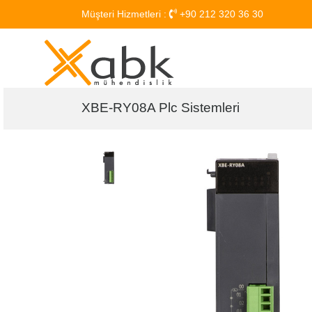
Müşteri Hizmetleri :
+90 212 320 36 30
XBE-RY08A Plc Sistemleri