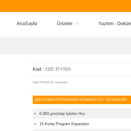
AnaSayfa
Ürünler
Yazılım - Dokü
Kod :
XBE-RY08A
XBE-RY08A Plc Sistemleri
XBE RY08A PERFORMANS KOMPAKT PLC SİSTEMLERİ
0.083 µsn/step İşletim Hızı
15 Kstep Program Kapasitesi