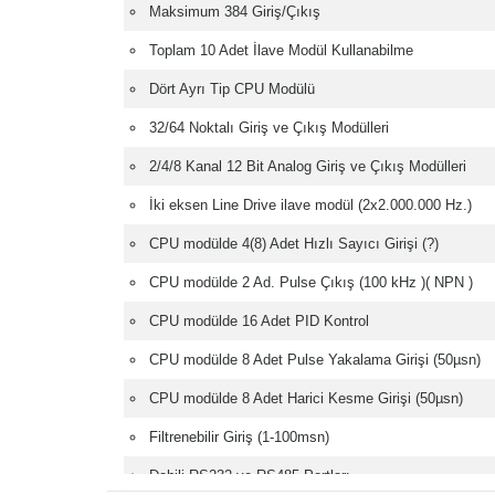
Maksimum 384 Giriş/Çıkış
Toplam 10 Adet İlave Modül Kullanabilme
Dört Ayrı Tip CPU Modülü
32/64 Noktalı Giriş ve Çıkış Modülleri
2/4/8 Kanal 12 Bit Analog Giriş ve Çıkış Modülleri
İki eksen Line Drive ilave modül (2x2.000.000 Hz.)
CPU modülde 4(8) Adet Hızlı Sayıcı Girişi (?)
CPU modülde 2 Ad. Pulse Çıkış (100 kHz )( NPN )
CPU modülde 16 Adet PID Kontrol
CPU modülde 8 Adet Pulse Yakalama Girişi (50µsn)
CPU modülde 8 Adet Harici Kesme Girişi (50µsn)
Filtrenebilir Giriş (1-100msn)
Dahili RS232 ve RS485 Portları