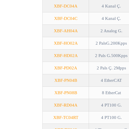
XBF-DC04A
4 Kanal Ç.
XBF-DC04C
4 Kanal Ç.
XBF-AH04A
2 Analog G.
XBF-HO02A
2 PalsG.200Kpps
XBF-HD02A
2 Pals G.500Kpps
XBF-PD02A
2 Pals Ç. 2Mpps
XBF-PN04B
4 EtherCAT
XBF-PN08B
8 EtherCat
XBF-RD04A
4 PT100 G.
XBF-TC04RT
4 PT100 G.