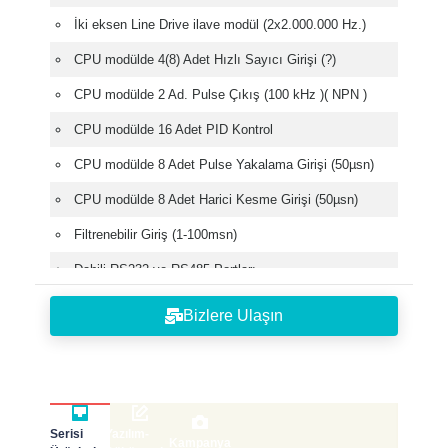
İki eksen Line Drive ilave modül (2x2.000.000 Hz.)
CPU modülde 4(8) Adet Hızlı Sayıcı Girişi (?)
CPU modülde 2 Ad. Pulse Çıkış (100 kHz )( NPN )
CPU modülde 16 Adet PID Kontrol
CPU modülde 8 Adet Pulse Yakalama Girişi (50µsn)
CPU modülde 8 Adet Harici Kesme Girişi (50µsn)
Filtrenebilir Giriş (1-100msn)
Dahili RS232 ve RS485 Portları
Modbus RTU/ASCII Haberleşme
Bizlere Ulaşın
Kullanıcı Tanımlı Protokol
Ethernet Haberleşme modülü
Profibus-DP, DeviceNet Adaptör Modülü (Genişleyebilir
Akıllı G/Ç)
Serisi
Yazılım-
Kampanya