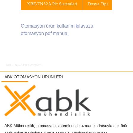
XBE-TN32A Plc Sistemleri
Dosya Tipi
Otomasyon ürün kullanım kılavuzu,
otomasyon pdf manual
XBE-TN32A Plc Sistemleri
ABK OTOMASYON ÜRÜNLERI
ABK Mühendislik, otomasyon sistemlerinde uzman kadrosuyla sektörün