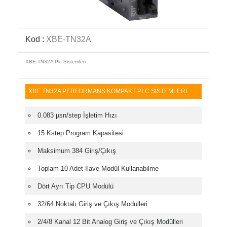
Kod :
XBE-TN32A
XBE-TN32A Plc Sistemleri
XBE TN32A PERFORMANS KOMPAKT PLC SİSTEMLERİ
0.083 µsn/step İşletim Hızı
15 Kstep Program Kapasitesi
Maksimum 384 Giriş/Çıkış
Toplam 10 Adet İlave Modül Kullanabilme
Dört Ayrı Tip CPU Modülü
32/64 Noktalı Giriş ve Çıkış Modülleri
2/4/8 Kanal 12 Bit Analog Giriş ve Çıkış Modülleri