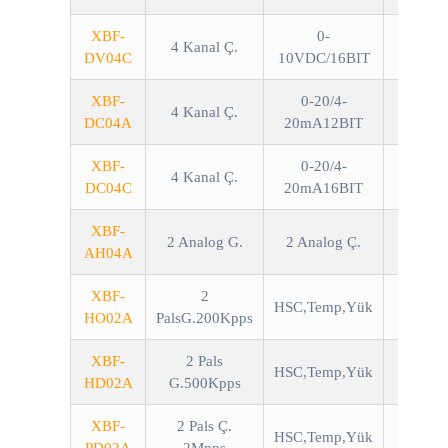
XBF-
0-
4 Kanal Ç.
DV04C
10VDC/16BIT
XBF-
0-20/4-
4 Kanal Ç.
DC04A
20mA12BIT
XBF-
0-20/4-
4 Kanal Ç.
DC04C
20mA16BIT
XBF-
2 Analog G.
2 Analog Ç.
Akım/
AH04A
XBF-
2
HSC,Temp,Yük
HO02A
PalsG.200Kpps
XBF-
2 Pals
HSC,Temp,Yük
HD02A
G.500Kpps
XBF-
2 Pals Ç.
HSC,Temp,Yük