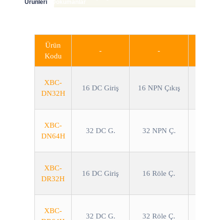
Ürünleri
Dökümanlar
Ücretsiz Pogramlama Yazılımı
Ürün
-
-
Kodu
XBC-
16 DC Giriş
16 NPN Çıkış
DN32H
XBC-
32 DC G.
32 NPN Ç.
DN64H
XBC-
16 DC Giriş
16 Röle Ç.
DR32H
XBC-
32 DC G.
32 Röle Ç.