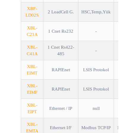
XBF-
2 LoadCell G.
HSC,Temp,Yük
LD02S
XBL-
1 Cnet Rs232
-
C21A
XBL-
1 Cnet Rs422-
-
C41A
485
XBL-
RAPIEnet
LSIS Protokol
100
EIMT
XBL-
RAPIEnet
LSIS Protokol
100Mbp
EIMF
XBL-
Ethernet / IP
null
100
EIPT
XBL-
Ethernet I/F
Modbus TCP/IP
10/100M
EMTA