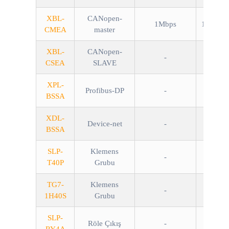
XBL-
CANopen-
1Mbps
10/100M
CMEA
master
XBL-
CANopen-
-
CSEA
SLAVE
XPL-
Profibus-DP
-
BSSA
XDL-
Device-net
-
BSSA
SLP-
Klemens
-
T40P
Grubu
TG7-
Klemens
-
1H40S
Grubu
SLP-
Röle Çıkış
-