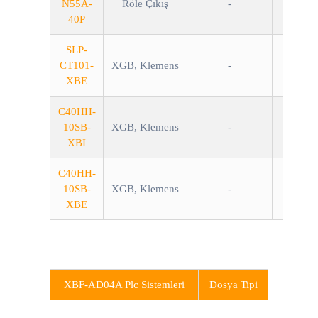
N55A-
Röle Çıkış
-
40P
SLP-
CT101-
XGB, Klemens
-
XBE
C40HH-
10SB-
XGB, Klemens
-
XBI
C40HH-
10SB-
XGB, Klemens
-
XBE
XBF-AD04A Plc Sistemleri
Dosya Tipi