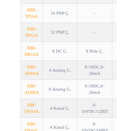
XBE-
16 PNP Ç.
-
TP16A
XBE-
32 PNP Ç.
-
TP32A
XBE-
8 DC G.
8 Röle Ç.
DR16A
XBF-
0-10DC,0-
4 Analog G.
AD04A
20mA
XBF-
0-10DC,0-
8 Analog G.
AD08A
20mA
XBF-
0-
4 Kanal Ç.
DV04A
10VDC/12BIT
XBF-
0-
4 Kanal Ç.
DV04C
10VDC/16BIT