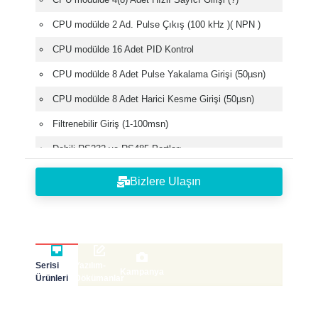
CPU modülde 2 Ad. Pulse Çıkış (100 kHz )( NPN )
CPU modülde 16 Adet PID Kontrol
CPU modülde 8 Adet Pulse Yakalama Girişi (50µsn)
CPU modülde 8 Adet Harici Kesme Girişi (50µsn)
Filtrenebilir Giriş (1-100msn)
Dahili RS232 ve RS485 Portları
Modbus RTU/ASCII Haberleşme
Bizlere Ulaşın
Kullanıcı Tanımlı Protokol
Ethernet Haberleşme modülü
Profibus-DP, DeviceNet Adaptör Modülü (Genişleyebilir
Akıllı G/Ç)
Serisi
Yazılım-
Kampanya
Ürünleri
Dökümanlar
Ücretsiz Pogramlama Yazılımı