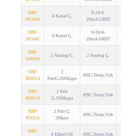
XBF-
0-20/4-
4 Kanal Ç.
DC04A
20mA12BIT
XBF-
0-20/4-
4 Kanal Ç.
DC04C
20mA16BIT
XBF-
2 Analog G.
2 Analog Ç.
Akım/
AH04A
XBF-
2
HSC,Temp,Yük
HO02A
PalsG.200Kpps
XBF-
2 Pals
HSC,Temp,Yük
HD02A
G.500Kpps
XBF-
2 Pals Ç.
HSC,Temp,Yük
PD02A
2Mpps
XBF-
4 EtherCAT
HSC,Temp,Yük