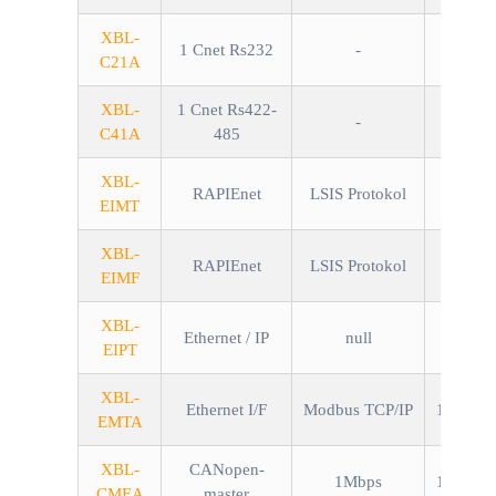
XBL-
1 Cnet Rs232
-
C21A
XBL-
1 Cnet Rs422-
-
C41A
485
XBL-
RAPIEnet
LSIS Protokol
100
EIMT
XBL-
RAPIEnet
LSIS Protokol
100Mbp
EIMF
XBL-
Ethernet / IP
null
100
EIPT
XBL-
Ethernet I/F
Modbus TCP/IP
10/100M
EMTA
XBL-
CANopen-
1Mbps
10/100M
CMEA
master