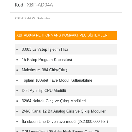
Kod :
XBF-AD04A
XBF-AD04A Plc Sistemleri
XBF AD04A PERFORMANS KOMPAKT PLC SİSTEMLERİ
0.083 µsn/step İşletim Hızı
15 Kstep Program Kapasitesi
Maksimum 384 Giriş/Çıkış
Toplam 10 Adet İlave Modül Kullanabilme
Dört Ayrı Tip CPU Modülü
32/64 Noktalı Giriş ve Çıkış Modülleri
2/4/8 Kanal 12 Bit Analog Giriş ve Çıkış Modülleri
İki eksen Line Drive ilave modül (2x2.000.000 Hz.)
CPU modülde 4(8) Adet Hızlı Sayıcı Girişi (?)