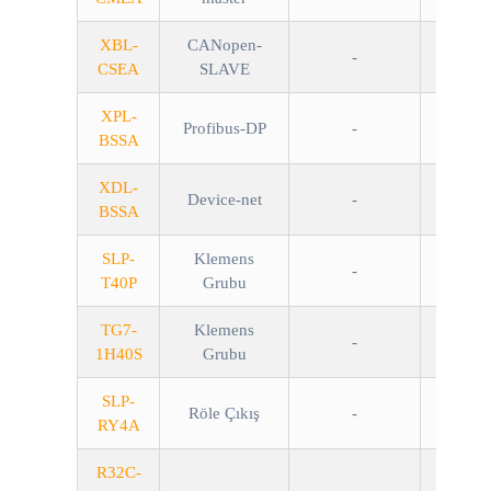
XBL-
CANopen-
-
CSEA
SLAVE
XPL-
Profibus-DP
-
BSSA
XDL-
Device-net
-
BSSA
SLP-
Klemens
-
T40P
Grubu
TG7-
Klemens
-
1H40S
Grubu
SLP-
Röle Çıkış
-
RY4A
R32C-