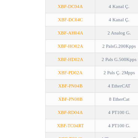
XBF-DC04A
4 Kanal Ç.
XBF-DC04C
4 Kanal Ç.
XBF-AH04A
2 Analog G.
XBF-HO02A
2 PalsG.200Kpps
XBF-HD02A
2 Pals G.500Kpps
XBF-PD02A
2 Pals Ç. 2Mpps
XBF-PN04B
4 EtherCAT
XBF-PN08B
8 EtherCat
XBF-RD04A
4 PT100 G.
XBF-TC04RT
4 PT100 G.