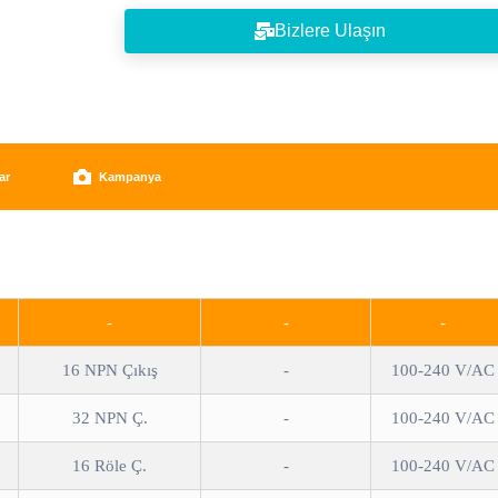
Modbus RTU/ASCII Haberleşme
Bizlere Ulaşın
Kullanıcı Tanımlı Protokol
Ethernet Haberleşme modülü
Profibus-DP, DeviceNet Adaptör Modülü (Genişleyebili
Akıllı G/Ç)
ar
Kampanya
Ücretsiz Pogramlama Yazılımı
-
-
-
16 NPN Çıkış
-
100-240 V/AC
32 NPN Ç.
-
100-240 V/AC
16 Röle Ç.
-
100-240 V/AC