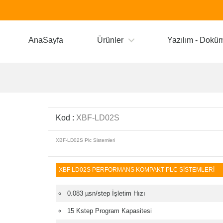
AnaSayfa
Ürünler
Yazılım - Dokü
Kod :
XBF-LD02S
XBF-LD02S Plc Sistemleri
XBF LD02S PERFORMANS KOMPAKT PLC SİSTEMLERİ
0.083 µsn/step İşletim Hızı
15 Kstep Program Kapasitesi