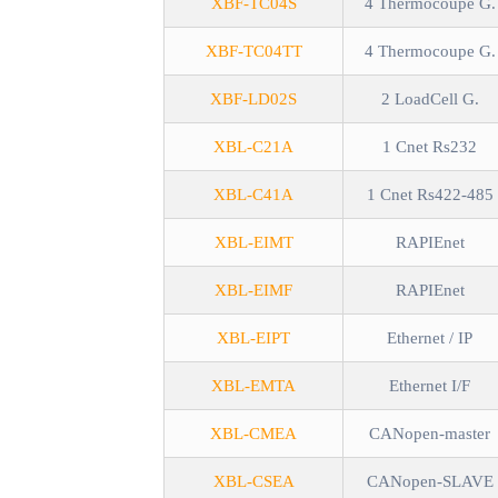
XBF-TC04S
4 Thermocoupe G.
XBF-TC04TT
4 Thermocoupe G.
XBF-LD02S
2 LoadCell G.
XBL-C21A
1 Cnet Rs232
XBL-C41A
1 Cnet Rs422-485
XBL-EIMT
RAPIEnet
XBL-EIMF
RAPIEnet
XBL-EIPT
Ethernet / IP
XBL-EMTA
Ethernet I/F
XBL-CMEA
CANopen-master
XBL-CSEA
CANopen-SLAVE