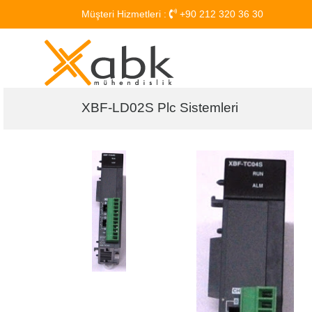
Müşteri Hizmetleri :
+90 212 320 36 30
XBF-LD02S Plc Sistemleri