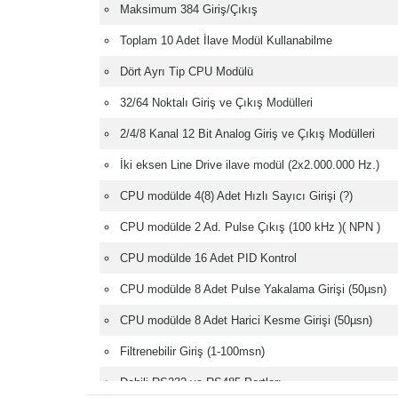
Maksimum 384 Giriş/Çıkış
Toplam 10 Adet İlave Modül Kullanabilme
Dört Ayrı Tip CPU Modülü
32/64 Noktalı Giriş ve Çıkış Modülleri
2/4/8 Kanal 12 Bit Analog Giriş ve Çıkış Modülleri
İki eksen Line Drive ilave modül (2x2.000.000 Hz.)
CPU modülde 4(8) Adet Hızlı Sayıcı Girişi (?)
CPU modülde 2 Ad. Pulse Çıkış (100 kHz )( NPN )
CPU modülde 16 Adet PID Kontrol
CPU modülde 8 Adet Pulse Yakalama Girişi (50µsn)
CPU modülde 8 Adet Harici Kesme Girişi (50µsn)
Filtrenebilir Giriş (1-100msn)
Dahili RS232 ve RS485 Portları