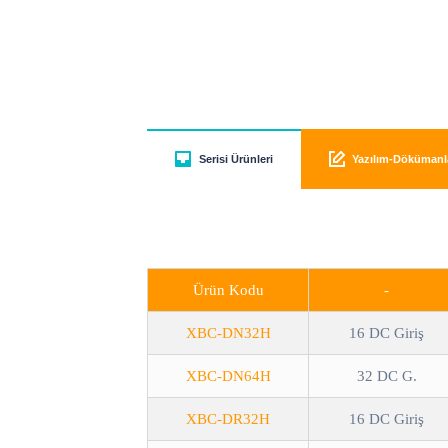
Serisi Ürünleri
Yazılım-Dökümanl
Ürün Kodu
-
XBC-DN32H
16 DC Giriş
XBC-DN64H
32 DC G.
XBC-DR32H
16 DC Giriş