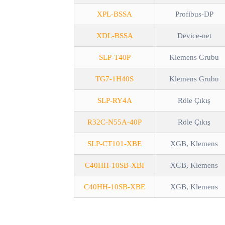
XPL-BSSA
Profibus-DP
XDL-BSSA
Device-net
SLP-T40P
Klemens Grubu
TG7-1H40S
Klemens Grubu
SLP-RY4A
Röle Çıkış
R32C-N55A-40P
Röle Çıkış
SLP-CT101-XBE
XGB, Klemens
C40HH-10SB-XBI
XGB, Klemens
C40HH-10SB-XBE
XGB, Klemens