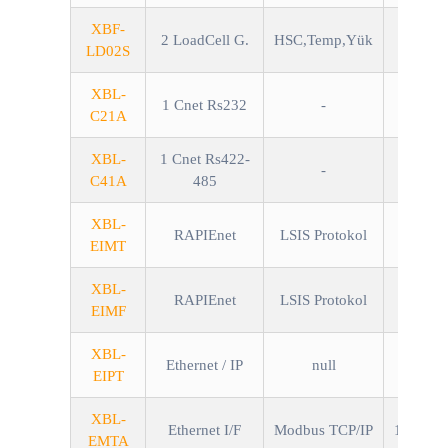
XBF-
2 LoadCell G.
HSC,Temp,Yük
LD02S
XBL-
1 Cnet Rs232
-
C21A
XBL-
1 Cnet Rs422-
-
C41A
485
XBL-
RAPIEnet
LSIS Protokol
100
EIMT
XBL-
RAPIEnet
LSIS Protokol
100Mbp
EIMF
XBL-
Ethernet / IP
null
100
EIPT
XBL-
Ethernet I/F
Modbus TCP/IP
10/100M
EMTA