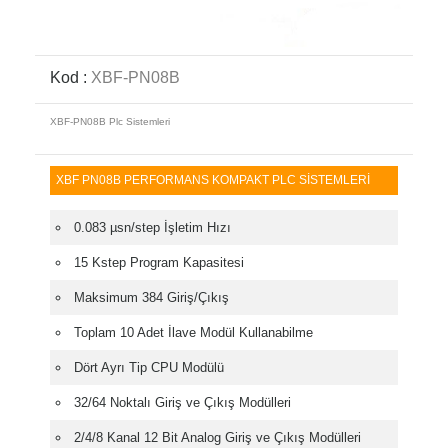
Kod :
XBF-PN08B
XBF-PN08B Plc Sistemleri
XBF PN08B PERFORMANS KOMPAKT PLC SİSTEMLERİ
0.083 µsn/step İşletim Hızı
15 Kstep Program Kapasitesi
Maksimum 384 Giriş/Çıkış
Toplam 10 Adet İlave Modül Kullanabilme
Dört Ayrı Tip CPU Modülü
32/64 Noktalı Giriş ve Çıkış Modülleri
2/4/8 Kanal 12 Bit Analog Giriş ve Çıkış Modülleri