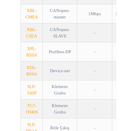
XBL-
CANopen-
1Mbps
10/100M
CMEA
master
XBL-
CANopen-
-
CSEA
SLAVE
XPL-
Profibus-DP
-
BSSA
XDL-
Device-net
-
BSSA
SLP-
Klemens
-
T40P
Grubu
TG7-
Klemens
-
1H40S
Grubu
SLP-
Röle Çıkış
-