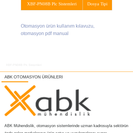
XBF-PN08B Plc Sistemleri
Dosya Tipi
Otomasyon ürün kullanım kılavuzu,
otomasyon pdf manual
XBF-PN08B Plc Sistemleri
ABK OTOMASYON ÜRÜNLERI
ABK Mühendislik, otomasyon sistemlerinde uzman kadrosuyla sektörün