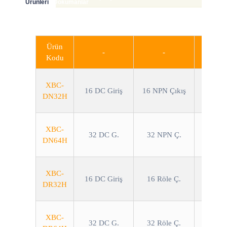
Ürünleri
Dökümanlar
Ücretsiz Pogramlama Yazılımı
Ürün
-
-
Kodu
XBC-
16 DC Giriş
16 NPN Çıkış
DN32H
XBC-
32 DC G.
32 NPN Ç.
DN64H
XBC-
16 DC Giriş
16 Röle Ç.
DR32H
XBC-
32 DC G.
32 Röle Ç.