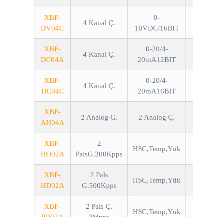
XBF-
0-
4 Kanal Ç.
DV04C
10VDC/16BIT
XBF-
0-20/4-
4 Kanal Ç.
DC04A
20mA12BIT
XBF-
0-20/4-
4 Kanal Ç.
DC04C
20mA16BIT
XBF-
2 Analog G.
2 Analog Ç.
Akım/
AH04A
XBF-
2
HSC,Temp,Yük
HO02A
PalsG.200Kpps
XBF-
2 Pals
HSC,Temp,Yük
HD02A
G.500Kpps
XBF-
2 Pals Ç.
HSC,Temp,Yük