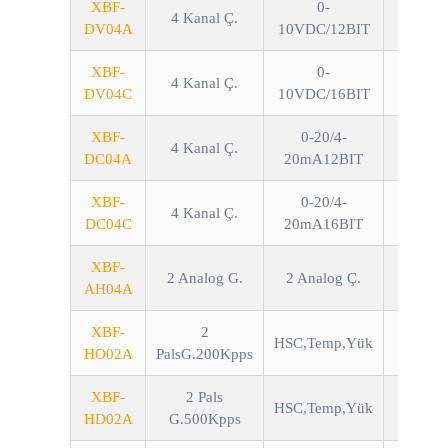
XBF-
0-
4 Kanal Ç.
DV04A
10VDC/12BIT
XBF-
0-
4 Kanal Ç.
DV04C
10VDC/16BIT
XBF-
0-20/4-
4 Kanal Ç.
DC04A
20mA12BIT
XBF-
0-20/4-
4 Kanal Ç.
DC04C
20mA16BIT
XBF-
2 Analog G.
2 Analog Ç.
Akım/
AH04A
XBF-
2
HSC,Temp,Yük
HO02A
PalsG.200Kpps
XBF-
2 Pals
HSC,Temp,Yük
HD02A
G.500Kpps