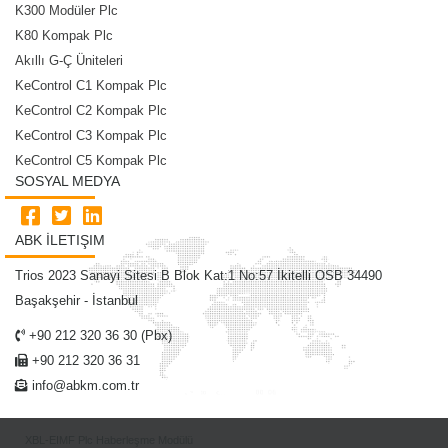
K300 Modüler Plc
K80 Kompak Plc
Akıllı G-Ç Üniteleri
KeControl C1 Kompak Plc
KeControl C2 Kompak Plc
KeControl C3 Kompak Plc
KeControl C5 Kompak Plc
SOSYAL MEDYA
ABK İLETIŞIM
Trios 2023 Sanayi Sitesi B Blok Kat:1 No:57 İkitelli OSB 34490
Başakşehir - İstanbul
+90 212 320 36 30 (Pbx)
+90 212 320 36 31
info@abkm.com.tr
XBL-EIMF Plc Haberleşme Modülü