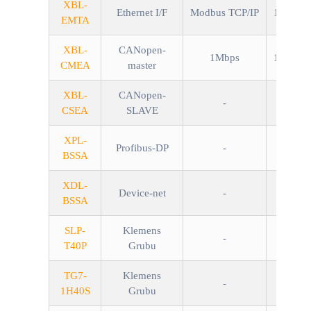
XBL-
Ethernet I/F
Modbus TCP/IP
10/100M
EMTA
XBL-
CANopen-
1Mbps
10/100M
CMEA
master
XBL-
CANopen-
-
CSEA
SLAVE
XPL-
Profibus-DP
-
BSSA
XDL-
Device-net
-
BSSA
SLP-
Klemens
-
T40P
Grubu
TG7-
Klemens
-
1H40S
Grubu