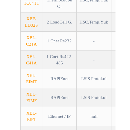
Thermocoupe
HSC,Temp,Yük
TC04TT
G.
XBF-
2 LoadCell G.
HSC,Temp,Yük
LD02S
XBL-
1 Cnet Rs232
-
C21A
XBL-
1 Cnet Rs422-
-
C41A
485
XBL-
RAPIEnet
LSIS Protokol
100
EIMT
XBL-
RAPIEnet
LSIS Protokol
100Mbp
EIMF
XBL-
Ethernet / IP
null
100
EIPT