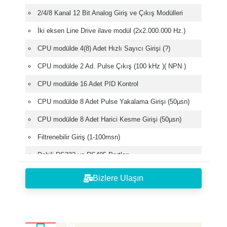
2/4/8 Kanal 12 Bit Analog Giriş ve Çıkış Modülleri
İki eksen Line Drive ilave modül (2x2.000.000 Hz.)
CPU modülde 4(8) Adet Hızlı Sayıcı Girişi (?)
CPU modülde 2 Ad. Pulse Çıkış (100 kHz )( NPN )
CPU modülde 16 Adet PID Kontrol
CPU modülde 8 Adet Pulse Yakalama Girişi (50µsn)
CPU modülde 8 Adet Harici Kesme Girişi (50µsn)
Filtrenebilir Giriş (1-100msn)
Dahili RS232 ve RS485 Portları
Modbus RTU/ASCII Haberleşme
Bizlere Ulaşın
Kullanıcı Tanımlı Protokol
Ethernet Haberleşme modülü
Profibus-DP, DeviceNet Adaptör Modülü (Genişleyebilir