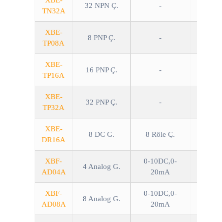
XBE-
32 NPN Ç.
-
TN32A
XBE-
8 PNP Ç.
-
TP08A
XBE-
16 PNP Ç.
-
TP16A
XBE-
32 PNP Ç.
-
TP32A
XBE-
8 DC G.
8 Röle Ç.
DR16A
XBF-
0-10DC,0-
4 Analog G.
AD04A
20mA
XBF-
0-10DC,0-
8 Analog G.
AD08A
20mA