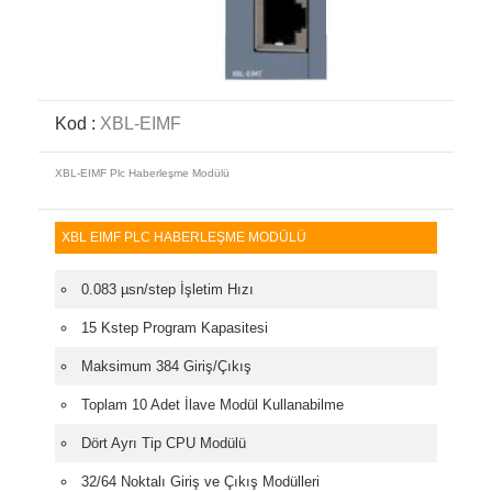
Kod :
XBL-EIMF
XBL-EIMF Plc Haberleşme Modülü
XBL EIMF PLC HABERLEŞME MODÜLÜ
0.083 µsn/step İşletim Hızı
15 Kstep Program Kapasitesi
Maksimum 384 Giriş/Çıkış
Toplam 10 Adet İlave Modül Kullanabilme
Dört Ayrı Tip CPU Modülü
32/64 Noktalı Giriş ve Çıkış Modülleri