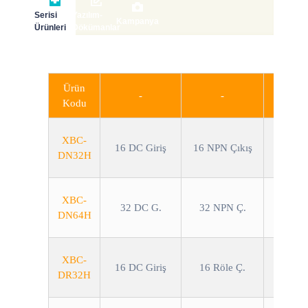
Akıllı G/Ç)
Serisi
Yazılım-
Kampanya
Ürünleri
Dökümanlar
Ücretsiz Pogramlama Yazılımı
Ürün
-
-
Kodu
XBC-
16 DC Giriş
16 NPN Çıkış
DN32H
XBC-
32 DC G.
32 NPN Ç.
DN64H
XBC-
16 DC Giriş
16 Röle Ç.
DR32H